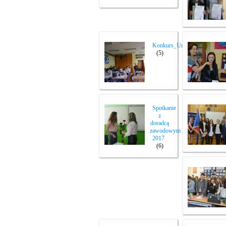
Konkurs_Unia_2017
(5)
Spotkanie
z
doradcą
zawodowym
2017
(6)