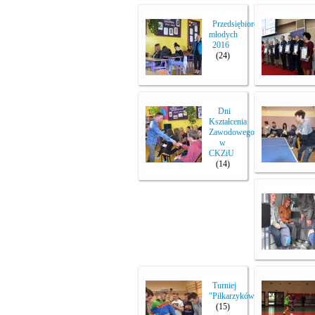
Przedsiębiorczość
młodych
2016
(24)
Dni
Kształcenia
Zawodowego
w
CKZiU
(14)
Turniej
"Piłkarzyków"
(15)