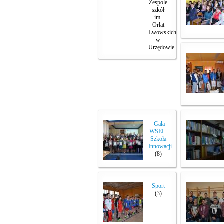
Zespole
szkół
im.
Orląt
Lwowskich
w
Urzędowie
Gala
WSEI -
Szkoła
Innowacji
(8)
Sport
(3)