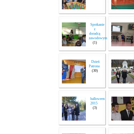
Spotkanie
z
doradcą
zawodowym
(1)
Dzień
Patrona
(30)
halloween
2015
(3)