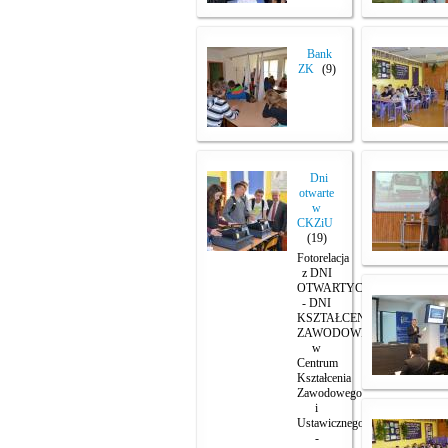
Bank
ZK
(9)
Dni
otwarte
w
CKZiU
(19)
Fotorelacja
z DNI
OTWARTYCH
- DNI
KSZTAŁCENIA
ZAWODOWEGO
w
Centrum
Kształcenia
Zawodowego
i
Ustawicznego
-