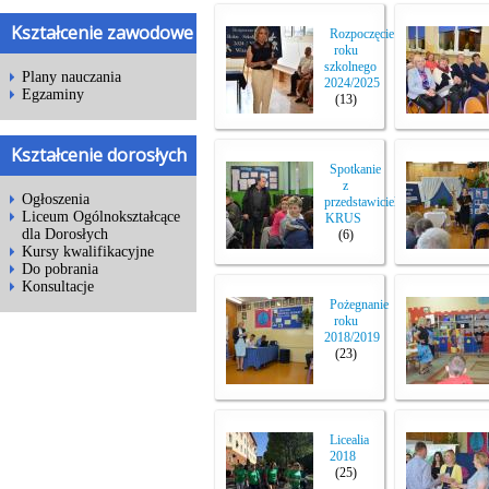
Kształcenie zawodowe
Rozpoczęcie
roku
szkolnego
Plany nauczania
2024/2025
Egzaminy
(13)
Kształcenie dorosłych
Spotkanie
z
Ogłoszenia
przedstawicielem
Liceum Ogólnokształcące
KRUS
dla Dorosłych
(6)
Kursy kwalifikacyjne
Do pobrania
Konsultacje
Pożegnanie
roku
2018/2019
(23)
Licealia
2018
(25)