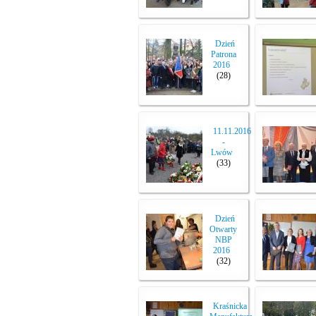
Dzień
Patrona
2016
(28)
11.11.2016
-
Lwów
(33)
Dzień
Otwarty
NBP
2016
(32)
Kraśnicka