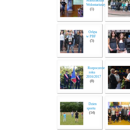
Manufaktura
Wolontariuszy
(1)
Orlęta
w PBF
(5)
Rozpoczecie
roku
2016/2017
(8)
Dzien
sportu
(14)