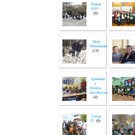
Rolnik
R.03
(9)
Akcje
Wolontariatu
(13)
Spotkanie
z
doradcą
zawodowym
(4)
Grecja
IT
(8)