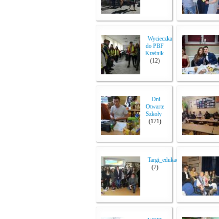
Wycieczka
do PBF
Kraśnik
(12)
Dni
Otwarte
Szkoły
(171)
Targi_edukacyjne
(7)