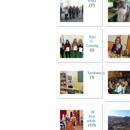
WSEI
(37)
Kurs
E-
Learning
(2)
Spotkanie_z_doradca
(3)
60
lecie
szkoły
(115)