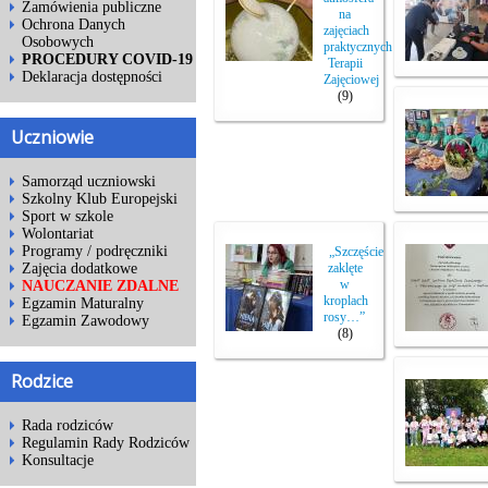
Zamówienia publiczne
na
Ochrona Danych
zajęciach
Osobowych
praktycznych
PROCEDURY COVID-19
Terapii
Deklaracja dostępności
Zajęciowej
(9)
Uczniowie
Samorząd uczniowski
Szkolny Klub Europejski
Sport w szkole
Wolontariat
Programy / podręczniki
„Szczęście
Zajęcia dodatkowe
zaklęte
w
NAUCZANIE ZDALNE
kroplach
Egzamin Maturalny
rosy…”
Egzamin Zawodowy
(8)
Rodzice
Rada rodziców
Regulamin Rady Rodziców
Konsultacje