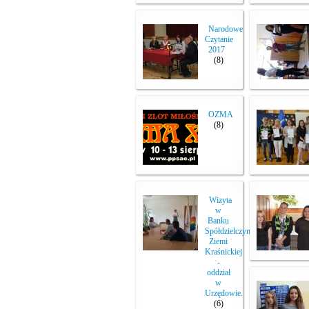
Narodowe
Czytanie
2017
(8)
OZMA
(8)
Wizyta
w
Banku
Spółdzielczym
Ziemi
Kraśnickiej
-
oddział
w
Urzędowie.
(6)