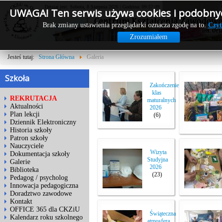
Dzisiaj jest: Sobota, 8 Sierpnia 2026 | Godzina: 09:57:10
UWAGA! Ten serwis używa cookies i podobnyc
Brak zmiany ustawienia przeglądarki oznacza zgodę na to.
Czyt
Zrozumiałem
Jesteś tutaj:
Strona Główna
Galeria
Szkoła
Zakończenie
klas
REKRUTACJA
maturalnych
Aktualności
2026
Plan lekcji
(6)
Dziennik Elektroniczny
Historia szkoły
Patron szkoły
Nauczyciele
Wizyta
Dokumentacja szkoły
Studyjna
Galerie
2026
Biblioteka
(23)
Pedagog / psycholog
Innowacja pedagogiczna
Doradztwo zawodowe
Kontakt
OFFICE 365 dla CKZiU
Świąteczna
Kalendarz roku szkolnego
atmosfera