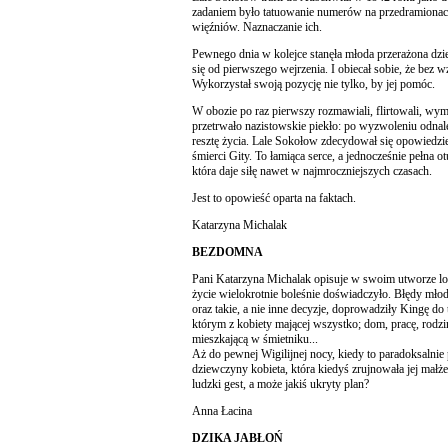
zadaniem było tatuowanie numerów na przedramiona
więźniów. Naznaczanie ich.
Pewnego dnia w kolejce stanęła młoda przerażona dzi
się od pierwszego wejrzenia. I obiecał sobie, że bez w
Wykorzystał swoją pozycję nie tylko, by jej pomóc.
W obozie po raz pierwszy rozmawiali, flirtowali, wymi
przetrwało nazistowskie piekło: po wyzwoleniu odnaleźl
resztę życia. Lale Sokołow zdecydował się opowiedzie
śmierci Gity. To łamiąca serce, a jednocześnie pełna
która daje siłę nawet w najmroczniejszych czasach.
Jest to opowieść oparta na faktach.
Katarzyna Michalak
BEZDOMNA
Pani Katarzyna Michalak opisuje w swoim utworze los
życie wielokrotnie boleśnie doświadczyło. Błędy młod
oraz takie, a nie inne decyzje, doprowadziły Kingę do
którym z kobiety mającej wszystko; dom, pracę, rodzi
mieszkającą w śmietniku...
Aż do pewnej Wigilijnej nocy, kiedy to paradoksalni
dziewczyny kobieta, która kiedyś zrujnowała jej małż
ludzki gest, a może jakiś ukryty plan?
Anna Łacina
DZIKA JABŁOŃ