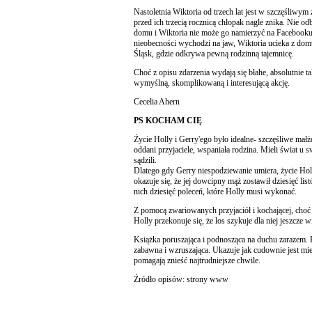
Nastoletnia Wiktoria od trzech lat jest w szczęśliwy
przed ich trzecią rocznicą chłopak nagle znika. Nie od
domu i Wiktoria nie może go namierzyć na Facebooku
nieobecności wychodzi na jaw, Wiktoria ucieka z dom
Śląsk, gdzie odkrywa pewną rodzinną tajemnicę.
Choć z opisu zdarzenia wydają się błahe, absolutnie ta
wymyślną, skomplikowaną i interesującą akcję.
Cecelia Ahern
PS KOCHAM CIĘ
Życie Holly i Gerry'ego było idealne- szczęśliwe mał
oddani przyjaciele, wspaniała rodzina. Mieli świat u 
sądzili.
Dlatego gdy Gerry niespodziewanie umiera, życie Holl
okazuje się, że jej dowcipny mąż zostawił dziesięć lis
nich dziesięć poleceń, które Holly musi wykonać.
Z pomocą zwariowanych przyjaciół i kochającej, choć 
Holly przekonuje się, że los szykuje dla niej jeszcze w
Książka poruszająca i podnosząca na duchu zarazem.
zabawna i wzruszająca. Ukazuje jak cudownie jest mieć
pomagają znieść najtrudniejsze chwile.
Źródło opisów: strony www