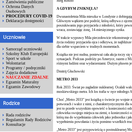
Meg Rosoff
Zamówienia publiczne
Ochrona Danych
A GDYBYM ZNIKNĘŁA?
Osobowych
PROCEDURY COVID-19
Dwunastoletnia Mila mieszka w Londynie z dobiegając
Deklaracja dostępności
Głównym wątkiem jest podróż, którą odbywa z ojce
poszukiwaniu jego przyjaciela z młodości, który pew
wraca, zostawiając żonę, 14-miesięcznego synka.
Uczniowie
W trakcie wyprawy Mila pieczołowicie rekonstruuje z
życia rodziny przyjaciela ojca i odkrywa, że najbliższ
dla siebie wsparciem w trudnych momentach.
Samorząd uczniowski
Szkolny Klub Europejski
Książka nie jest nudna, ponieważ cała akcja toczy się
Sport w szkole
sytuacjach. Podczas podróży po Ameryce, razem z Milą
Wolontariat
różnymi ludźmi oraz wydarzeniami. Dużym plusem jes
Programy / podręczniki
Dmitrij Głuchowski
Zajęcia dodatkowe
NAUCZANIE ZDALNE
METRO 2033
Egzamin Maturalny
Egzamin Zawodowy
Rok 2033. Świat po zagładzie nuklearnej. Ocalali walc
moskiewskiego metra. Ich los trafia w ręce młodego 
Choć „Metro 2033” jest książką o świecie po wojnie n
Rodzice
potworach i walce z nimi, z charakterystycznymi dla sc
jest to przede wszystkim opowieść o konieczności odn
człowieka swojego miejsca na ziemi; o konieczności ok
Rada rodziców
którą ma do wypełniania człowiek jako jednostka i jako
Regulamin Rady Rodziców
wypełnieniu powołania i życiu pomimo wszelkich trud
Konsultacje
„Metro 2033” jest przypowieścią o postnuklearnej Mos