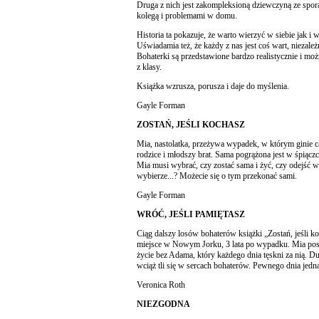
Druga z nich jest zakompleksioną dziewczyną ze sp
kolegą i problemami w domu.
Historia ta pokazuje, że warto wierzyć w siebie jak i
Uświadamia też, że każdy z nas jest coś wart, niezależn
Bohaterki są przedstawione bardzo realistycznie i moż
z klasy.
Książka wzrusza, porusza i daje do myślenia.
Gayle Forman
ZOSTAŃ, JEŚLI KOCHASZ
Mia, nastolatka, przeżywa wypadek, w którym ginie cał
rodzice i młodszy brat. Sama pogrążona jest w śpiączce
Mia musi wybrać, czy zostać sama i żyć, czy odejść w
wybierze...? Możecie się o tym przekonać sami.
Gayle Forman
WRÓĆ, JEŚLI PAMIĘTASZ
Ciąg dalszy losów bohaterów książki „Zostań, jeśli k
miejsce w Nowym Jorku, 3 lata po wypadku. Mia po
życie bez Adama, który każdego dnia tęskni za nią. Du
wciąż tli się w sercach bohaterów. Pewnego dnia jed
Veronica Roth
NIEZGODNA