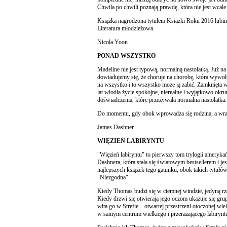
Chwila po chwili poznają prawdę, która nie jest wcale
Książka nagrodzona tytułem Książki Roku 2016 lubim
Literatura młodzieżowa.
Nicola Yoon
PONAD WSZYSTKO
Madeline nie jest typową, normalną nastolatką. Już n
dowiadujemy się, że choruje na chorobę, która wywołu
na wszystko i to wszystko może ją zabić. Zamknięta 
lat wiodła życie spokojne, nierealne i wyjątkowo okru
doświadczenia, które przeżywała normalna nastolatka.
Do momentu, gdy obok wprowadza się rodzina, a wra
James Dashner
WIĘZIEŃ LABIRYNTU
"Więzień labiryntu" to pierwszy tom trylogii ameryka
Dashnera, która stała się światowym bestsellerem i je
najlepszych książek tego gatunku, obok takich tytułów
"Niezgodna".
Kiedy Thomas budzi się w ciemnej windzie, jedyną rzec
Kiedy drzwi się otwierają jego oczom ukazuje się grup
wita go w Strefie – otwartej przestrzeni otoczonej wie
w samym centrum wielkiego i przerażającego labirynt