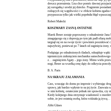
dreszcz przerażenia. Lisa chce pomóc dawnej przyjació
jej surogatką i urodzi jej dziecko. Pragnienie posiadan
rodzących się wątpliwości i w efekcie kobieta zgadza s
przypuszcza tylko jak wielki popełniła błąd wpuszczaj
Robert Małecki
KOSZMARY ZASNĄ OSTATNIE
Marek Bener zostaje poproszony o odnalezienie Jana
zmagającego się z depresją po tym jak padł ofiarą mo
targnął się on na swoje życie i powinien poszukiwać ci
najszybciej, ponieważ po 7 latach od zaginięcia żony, 
Podążając po odnalezionych śladach, odnajduje wątki 
tajemniczym zniknięciem mechanika samochodowego sp
z… zaginięciem Agaty – jego żony. Mimo wielu przes
nogi, Bener za wszelką cenę dąży do odkrycia prawdy
B. A. Paris
NA SKRAJU ZAŁAMANIA
Cass, wracając do domu po imprezie i wybierając drogę
sprawy, jak bardzo wpłynie to na jej życie. Zauważa 
w nim kobietę, ostatecznie jednak nie sprawdza, czy 
Kiedy kolejnego dnia otrzymuje wiadomość o morder
sobie, że jest ostatnią osobą, która widziała ją żywą…
Abbi Glines