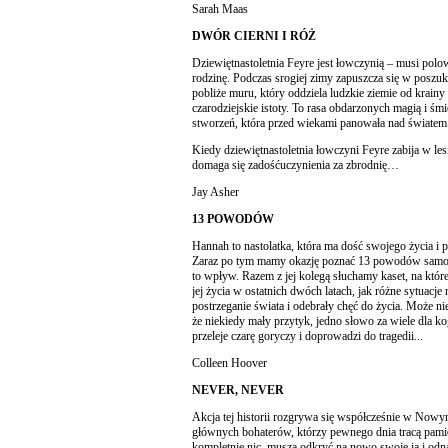
Sarah Maas
DWÓR CIERNI I RÓŻ
Dziewiętnastoletnia Feyre jest łowczynią – musi pol
rodzinę. Podczas srogiej zimy zapuszcza się w poszuk
pobliże muru, który oddziela ludzkie ziemie od krainy
czarodziejskie istoty. To rasa obdarzonych magią i śmi
stworzeń, która przed wiekami panowała nad światem
Kiedy dziewiętnastoletnia łowczyni Feyre zabija w lesie
domaga się zadośćuczynienia za zbrodnię…
Jay Asher
13 POWODÓW
Hannah to nastolatka, która ma dość swojego życia i 
Zaraz po tym mamy okazję poznać 13 powodów samobój
to wpływ. Razem z jej kolegą słuchamy kaset, na które
jej życia w ostatnich dwóch latach, jak różne sytuacje 
postrzeganie świata i odebrały chęć do życia. Może ni
że niekiedy mały przytyk, jedno słowo za wiele dla k
przeleje czarę goryczy i doprowadzi do tragedii...
Colleen Hoover
NEVER, NEVER
Akcja tej historii rozgrywa się współcześnie w Nowy
głównych bohaterów, którzy pewnego dnia tracą pamię
kompletnie nic, muszą odkryć na nowo swoje ja i odn