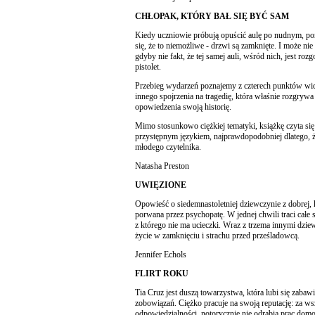
CHŁOPAK, KTÓRY BAŁ SIĘ BYĆ SAM
Kiedy uczniowie próbują opuścić aulę po nudnym, po
się, że to niemożliwe - drzwi są zamknięte. I może ni
gdyby nie fakt, że tej samej auli, wśród nich, jest ro
pistolet.
Przebieg wydarzeń poznajemy z czterech punktów widz
innego spojrzenia na tragedię, która właśnie rozgrywa
opowiedzenia swoją historię.
Mimo stosunkowo ciężkiej tematyki, książkę czyta się
przystępnym językiem, najprawdopodobniej dlatego, ż
młodego czytelnika.
Natasha Preston
UWIĘZIONE
Opowieść o siedemnastoletniej dziewczynie z dobrej, k
porwana przez psychopatę. W jednej chwili traci całe s
z którego nie ma ucieczki. Wraz z trzema innymi dzie
życie w zamknięciu i strachu przed prześladowcą.
Jennifer Echols
FLIRT ROKU
Tia Cruz jest duszą towarzystwa, która lubi się zabawi
zobowiązań. Ciężko pracuje na swoją reputację: za ws
odpowiedzialności, notorycznie nie odrabia prac domow