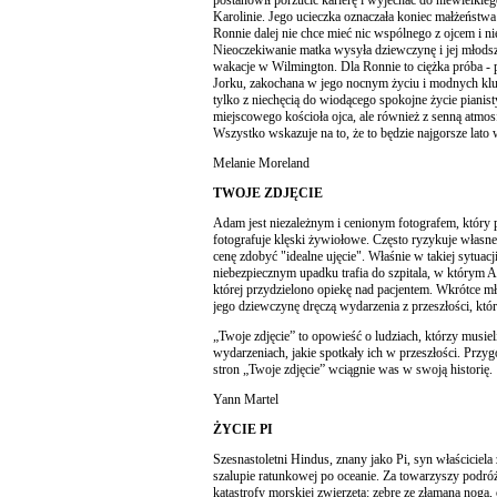
postanowił porzucić karierę i wyjechać do niewielkie
Karolinie. Jego ucieczka oznaczała koniec małżeństwa 
Ronnie dalej nie chce mieć nic wspólnego z ojcem i ni
Nieoczekiwanie matka wysyła dziewczynę i jej młodsze
wakacje w Wilmington. Dla Ronnie to ciężka próba 
Jorku, zakochana w jego nocnym życiu i modnych klub
tylko z niechęcią do wiodącego spokojne życie pian
miejscowego kościoła ojca, ale również z senną atmos
Wszystko wskazuje na to, że to będzie najgorsze lato w
Melanie Moreland
TWOJE ZDJĘCIE
Adam jest niezależnym i cenionym fotografem, który 
fotografuje klęski żywiołowe. Często ryzykuje własne
cenę zdobyć "idealne ujęcie". Właśnie w takiej sytuac
niebezpiecznym upadku trafia do szpitala, w którym Al
której przydzielono opiekę nad pacjentem. Wkrótce 
jego dziewczynę dręczą wydarzenia z przeszłości, które
„Twoje zdjęcie” to opowieść o ludziach, którzy musie
wydarzeniach, jakie spotkały ich w przeszłości. Przygo
stron „Twoje zdjęcie” wciągnie was w swoją historię.
Yann Martel
ŻYCIE PI
Szesnastoletni Hindus, znany jako Pi, syn właściciela 
szalupie ratunkowej po oceanie. Za towarzyszy podróż
katastrofy morskiej zwierzęta: zebrę ze złamaną nogą,