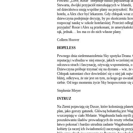
Powieść „Love, Rosie” obejmuje blisko pięćdziesiąt la
Stewarta, dwójki przyjaciół mieszkających w Irlandii, 
od dzieciństwa snują wspólne plany na przyszłość. R
hotelu, a Alex chce być lekarzem. Gdy chłopak wraz 
dziewczyna podejmuje decyzję, by po skończeniu lice
rozpocząć naukę w szkole hotelarskiej. Przecież odleg
przyjaźni! Rosie i Alex są przekonani, że amerykański 
rąk, jednak… los ma co do nich własne plany.
Colleen Hoover
HOPELESS
Pewnego dnia siedemnastoletnia Sky spotyka Deana. 
reputacją i wzbudza w niej emocje, jakich wcześniej n
odczuwa strach i fascynację, ożywają wspomnienia, o
Dziewczyna próbuje trzymać się na dystans – wie, że 
Chłopak natomiast chce dowiedzieć się o niej jak naj
bliżej, odkrywa, że nie jest on tym, za kogo go uważała
siebie. Od tego momentu życie Sky bezpowrotnie się 
Stephenie Meyer
INTRUZ
Na Ziemi pojawiają się Dusze, które kolonizują planet
plan, jako gorszy gatunek. Główną bohaterką jest Wag
wszczepiają w ciało Melanie. Wagabunda bada myśli po
poszukiwaniu śladów prowadzących do reszty rebeliant
łatwo pokonać i bardzo utrudnia zadanie Wagabundzie
kobiety (a raczej ich świadomości) zaczynają się przy