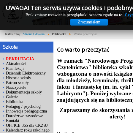
Dzisiaj jest: Piątek, 7 Sierpnia 2026 | Godzina: 07:18:00
UWAGA! Ten serwis używa cookies i podobnyc
Brak zmiany ustawienia przeglądarki oznacza zgodę na to.
Czyt
Zrozumiałem
Jesteś tutaj:
Strona Główna
Biblioteka
Warto przeczytać
Szkoła
Co warto przeczytać
REKRUTACJA
W ramach "Narodowego Prog
Aktualności
Czytelnictwa" biblioteka szkol
Plan lekcji
wzbogacona o nowości książkow
Dziennik Elektroniczny
Historia szkoły
dla młodzieży, kryminały, thrill
Patron szkoły
faktu i fantastykę (m. in. cykl
Nauczyciele
Dokumentacja szkoły
Labiryntu"). Poniżej wybrane 
Galerie
znajdujących się na bibliotecz
Biblioteka
Pedagog / psycholog
Zapraszamy do skorzystania z 
Innowacja pedagogiczna
oferty!
Doradztwo zawodowe
Kontakt
OFFICE 365 dla CKZiU
Kalendarz roku szkolnego