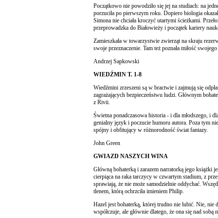
Początkowo nie powodziło się jej na studiach: na jedne 
porzuciła po pierwszym roku. Dopiero biologia okazała
Simona nie chciała kroczyć utartymi ścieżkami. Przeł
przeprowadzka do Białowieży i początek kariery nauk
Zamieszkała w towarzystwie zwierząt na skraju rezerw
swoje przeznaczenie. Tam też poznała miłość swojego 
Andrzej Sapkowski
WIEDŹMIN T. 1-8
Wiedźmini zrzeszeni są w bractwie i zajmują się odp
zagrażających bezpieczeństwu ludzi. Głównym bohate
z Rivii.
Świetna ponadczasowa historia - i dla młodszego, i dl
genialny język i poczucie humoru autora. Poza tym nie
spójny i obfitujący w różnorodność świat fantazy.
John Green
GWIAZD NASZYCH WINA
Główną bohaterką i zarazem narratorką jego książki je
cierpiąca na raka tarczycy w czwartym stadium, z prze
sprawiają, że nie może samodzielnie oddychać. Wszędz
tlenem, którą ochrzciła imieniem Philip.
Hazel jest bohaterką, której trudno nie lubić. Nie, nie 
współczuje, ale głównie dlatego, że ona się nad sobą n