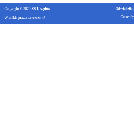
Copyright © 2020
ZS Urzędów
.
Odwiedziło n
Currentl
Wszelkie prawa zastrzeżone!
Ku