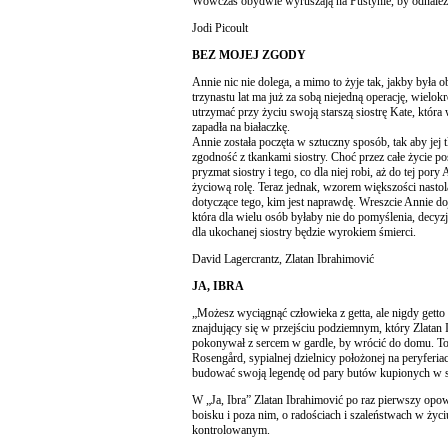
Wówczas obydwie wyruszają na Pustynie, by odnaleźć
Jodi Picoult
BEZ MOJEJ ZGODY
Annie nic nie dolega, a mimo to żyje tak, jakby była 
trzynastu lat ma już za sobą niejedną operację, wielo
utrzymać przy życiu swoją starszą siostrę Kate, któr
zapadła na białaczkę.
Annie została poczęta w sztuczny sposób, tak aby jej
zgodność z tkankami siostry. Choć przez całe życie po
pryzmat siostry i tego, co dla niej robi, aż do tej por
życiową rolę. Teraz jednak, wzorem większości nastol
dotyczące tego, kim jest naprawdę. Wreszcie Annie do
która dla wielu osób byłaby nie do pomyślenia, decyzji,
dla ukochanej siostry będzie wyrokiem śmierci.
David Lagercrantz, Zlatan Ibrahimović
JA, IBRA
„Możesz wyciągnąć człowieka z getta, ale nigdy getto 
znajdujący się w przejściu podziemnym, który Zlatan 
pokonywał z sercem w gardle, by wrócić do domu. T
Rosengård, sypialnej dzielnicy położonej na peryferi
budować swoją legendę od pary butów kupionych w s
W „Ja, Ibra” Zlatan Ibrahimović po raz pierwszy opo
boisku i poza nim, o radościach i szaleństwach w życi
kontrolowanym.