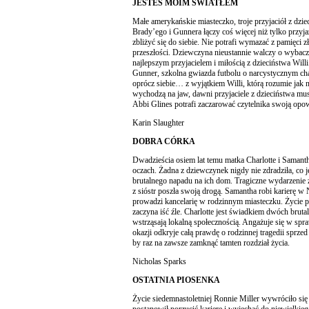
JESTEŚ MOIM ŚWIATŁEM
Małe amerykańskie miasteczko, troje przyjaciół z dziec
Brady’ego i Gunnera łączy coś więcej niż tylko przy
zbliżyć się do siebie. Nie potrafi wymazać z pamięci z
przeszłości. Dziewczyna nieustannie walczy o wybacz
najlepszym przyjacielem i miłością z dzieciństwa Willi
Gunner, szkolna gwiazda futbolu o narcystycznym cha
oprócz siebie… z wyjątkiem Willi, którą rozumie jak n
wychodzą na jaw, dawni przyjaciele z dzieciństwa mu
Abbi Glines potrafi zaczarować czytelnika swoją opow
Karin Slaughter
DOBRA CÓRKA
Dwadzieścia osiem lat temu matka Charlotte i Samant
oczach. Żadna z dziewczynek nigdy nie zdradziła, co 
brutalnego napadu na ich dom. Tragiczne wydarzenie z
z sióstr poszła swoją drogą. Samantha robi karierę 
prowadzi kancelarię w rodzinnym miasteczku. Życie pł
zaczyna iść źle. Charlotte jest świadkiem dwóch bruta
wstrząsają lokalną społecznością. Angażuje się w spra
okazji odkryje całą prawdę o rodzinnej tragedii sprzed 
by raz na zawsze zamknąć tamten rozdział życia.
Nicholas Sparks
OSTATNIA PIOSENKA
Życie siedemnastoletniej Ronnie Miller wywróciło się 