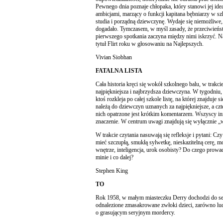
Pewnego dnia poznaje chłopaka, który stanowi jej ide
ambicjami, marzący o funkcji kapitana bębniarzy w szk
studia i porządną dziewczynę. Wydaje się niemożliwe,
dogadało. Tymczasem, w myśl zasady, że przeciwieńst
pierwszego spotkania zaczyna między nimi iskrzyć. Na
tytuł Flirt roku w głosowaniu na Najlepszych.
Vivian Siobhan
FATALNA LISTA
Cała historia kręci się wokół szkolnego balu, w trak
najpiękniejsza i najbrzydsza dziewczyna. W tygodniu,
ktoś rozkleja po całej szkole listę, na której znajduje 
należą do dziewczyn uznanych za najpiękniejsze, a cz
nich opatrzone jest krótkim komentarzem. Wszyscy inn
znaczenie. W centrum uwagi znajdują się wyłącznie „w
W trakcie czytania nasuwają się refleksje i pytani: Cz
mieć szczupłą, smukłą sylwetkę, nieskazitelną cerę, m
wnętrze, inteligencja, urok osobisty? Do czego prow
minie i co dalej?
Stephen King
TO
Rok 1958, w małym miasteczku Derry dochodzi do ser
odnalezione zmasakrowane zwłoki dzieci, zarówno ludn
o grasującym seryjnym mordercy.