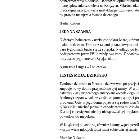
poinformowania o odkryciu światowej opinii publiczn
miarę lądowania człowieka na Księżycu. Wkrótce okaz
precyzyjnie przygotowana mistyfikacja. Człowiek, któr
by prawda nie ujrzała światła dziennego.
Harlan Coben
JEDYNA SZANSA
Głównym bohaterem książki jest doktor Marc, któremu
malutkie dziecko. Doktor z ranami postrzałowymi trafi
paru tygodniach budzi się ze śpiączki. Niedługo po tym
podejrzewany przez FBI o zabójstwo żony. Dodatkowo
porywacze jego córeczki żądając okupu.
Agnieszka Lingas – Łoniewska
JESTEŚ MOJA, DZIKUSKO
Tytułowa dzikuska to Natalia - dziewczyna po przejści
znajduje nowy dom u przyjaciół swojej mamy. W tym
ostatniej klasy prywatnego amerykańsko-polskiego li
Anthony) często wpada w złość i za pomocą pięści p
problemy. Gdy w jego domu pojawia się rudowłosa Na
tylko złość i niechęć jednak niespodziewana miłość do
Dla niej chce się zmienić, by nie sprawiać jej przykro
powodów do niepokoju.
W książce tej pojawia się również istotny wątek prze
którym wielu młodych ludzi musi sobie dzisiaj radzić.
Marieke Nijkamp