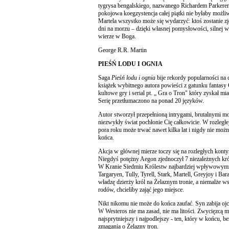
tygrysa bengalskiego, nazwanego Richardem Parker
pokojowa koegzystencja całej piątki nie byłaby możl
Martela wszystko może się wydarzyć: ktoś zostanie zj
dni na morzu – dzięki własnej pomysłowości, silnej wo
wierze w Boga.
George R.R. Martin
PIEŚŃ LODU I OGNIA
Saga
Pieśń lodu i ognia
bije rekordy popularności na 
książek wybitnego autora powieści z gatunku fantasy
kultowe gry i serial pt. „ Gra o Tron" który zyskał m
Serię przetłumaczono na ponad 20 języków.
Autor stworzył przepełnioną intrygami, brutalnymi mo
niezwykły świat pochłonie Cię całkowicie. W rozległe
pora roku może trwać nawet kilka lat i nigdy nie możn
końca.
Akcja w głównej mierze toczy się na rozległych konty
Niegdyś potężny Aegon zjednoczył 7 niezależnych kró
W Kranie Siedmiu Królestw najbardziej wpływowymi 
Targaryen, Tully, Tyrell, Stark, Martell, Greyjoy i Ba
władzę dzierży król na Żelaznym tronie, a niemalże 
rodów, chcieliby zająć jego miejsce.
Nikt nikomu nie może do końca zaufać. Syn zabija ojca
W Westeros nie ma zasad, nie ma litości. Zwycięzcą mo
najsprytniejszy i najpodlejszy - ten, który w końcu,
zmagania o Żelazny tron.