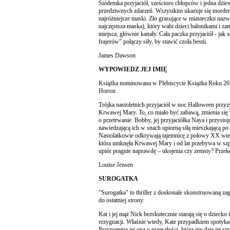
Siódemka przyjaciół, sześcioro chłopców i jedna dzi
przedziwnych zdarzeń. Wszystkim ukazuje się morderca
najróżniejsze maski. Zło grasujące w miasteczku nazw
najczęstsza maska), który wabi dzieci balonikami i z
miejsca, głównie kanały. Cała paczka przyjaciół - jak
frajerów" połączy siły, by stawić czoła bestii.
James Dawson
WYPOWIEDZ JEJ IMIĘ
Książka nominowana w Plebiscycie Książka Roku 201
Horror.
Trójka nastoletnich przyjaciół w noc Halloween przy
Krwawej Mary. To, co miało być zabawą, zmienia się
o przetrwanie. Bobby, jej przyjaciółka Naya i przysto
nawiedzającą ich w snach upiorną siłą mieszkającą po d
Nastolatkowie odkrywają tajemnicę z połowy XX wiek
która umknęła Krwawej Mary i od lat przebywa w szp
upiór pragnie naprawdę – ukojenia czy zemsty? Przeko
Louise Jensen
SUROGATKA
"Surogatka" to thriller z doskonale skonstruowaną za
do ostatniej strony.
Kat i jej mąż Nick bezskutecznie starają się o dziecko 
rezygnacji. Właśnie wtedy, Kate przypadkiem spotyka
Przypomina jej ona o przeszłości, która nie daje jej sp