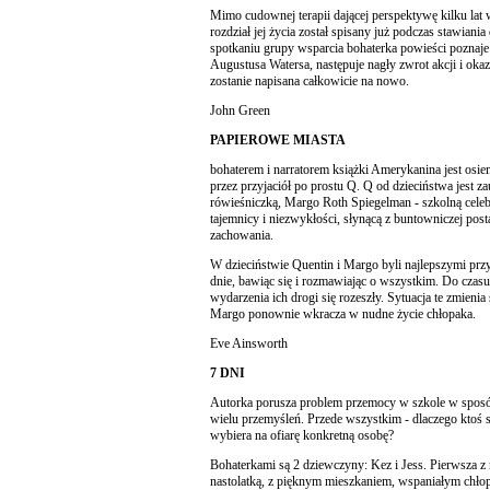
Mimo cudownej terapii dającej perspektywę kilku lat wi
rozdział jej życia został spisany już podczas stawiani
spotkaniu grupy wsparcia bohaterka powieści poznaj
Augustusa Watersa, następuje nagły zwrot akcji i okazu
zostanie napisana całkowicie na nowo.
John Green
PAPIEROWE MIASTA
bohaterem i narratorem książki Amerykanina jest osie
przez przyjaciół po prostu Q. Q od dzieciństwa jest z
rówieśniczką, Margo Roth Spiegelman - szkolną cele
tajemnicy i niezwykłości, słynącą z buntowniczej pos
zachowania.
W dzieciństwie Quentin i Margo byli najlepszymi przyj
dnie, bawiąc się i rozmawiając o wszystkim. Do cza
wydarzenia ich drogi się rozeszły. Sytuacja te zmieni
Margo ponownie wkracza w nudne życie chłopaka.
Eve Ainsworth
7 DNI
Autorka porusza problem przemocy w szkole w sposób
wielu przemyśleń. Przede wszystkim - dlaczego ktoś s
wybiera na ofiarę konkretną osobę?
Bohaterkami są 2 dziewczyny: Kez i Jess. Pierwsza z 
nastolatką, z pięknym mieszkaniem, wspaniałym chło