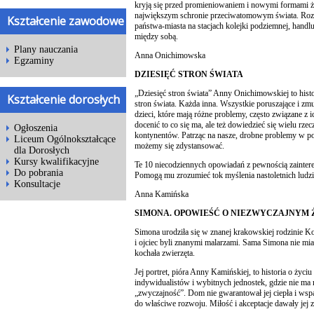
kryją się przed promieniowaniem i nowymi formami ż
największym schronie przeciwatomowym świata. Rozp
Kształcenie zawodowe
państwa-miasta na stacjach kolejki podziemnej, handluj
między sobą.
Plany nauczania
Anna Onichimowska
Egzaminy
DZIESIĘĆ STRON ŚWIATA
„Dziesięć stron świata” Anny Onichimowskiej to histo
Kształcenie dorosłych
stron świata. Każda inna. Wszystkie poruszające i zmu
dzieci, które mają różne problemy, często związane z i
docenić to co się ma, ale też dowiedzieć się wielu rze
Ogłoszenia
kontynentów. Patrząc na nasze, drobne problemy w p
Liceum Ogólnokształcące
możemy się zdystansować.
dla Dorosłych
Kursy kwalifikacyjne
Te 10 niecodziennych opowiadań z pewnością zainteres
Do pobrania
Pomogą mu zrozumieć tok myślenia nastoletnich ludzi
Konsultacje
Anna Kamińska
SIMONA. OPOWIEŚĆ O NIEZWYCZAJNYM 
Simona urodziła się w znanej krakowskiej rodzinie Ko
i ojciec byli znanymi malarzami. Sama Simona nie miał
kochała zwierzęta.
Jej portret, pióra Anny Kamińskiej, to historia o życiu
indywidualistów i wybitnych jednostek, gdzie nie ma m
„zwyczajność”. Dom nie gwarantował jej ciepła i wspa
do właściwe rozwoju. Miłość i akceptacje dawały jej z