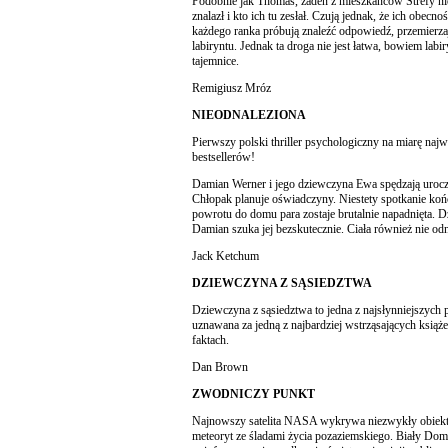
Podobnie jak Thomas, żaden z mieszkańców Strefy nie
znalazł i kto ich tu zesłał. Czują jednak, że ich obecno
każdego ranka próbują znaleźć odpowiedź, przemierzaj
labiryntu. Jednak ta droga nie jest łatwa, bowiem lab
tajemnice.
Remigiusz Mróz
NIEODNALEZIONA
Pierwszy polski thriller psychologiczny na miarę na
bestsellerów!
Damian Werner i jego dziewczyna Ewa spędzają uroczy
Chłopak planuje oświadczyny. Niestety spotkanie końc
powrotu do domu para zostaje brutalnie napadnięta. D
Damian szuka jej bezskutecznie. Ciała również nie odn
Jack Ketchum
DZIEWCZYNA Z SĄSIEDZTWA
Dziewczyna z sąsiedztwa to jedna z najsłynniejszych p
uznawana za jedną z najbardziej wstrząsających książek 
faktach.
Dan Brown
ZWODNICZY PUNKT
Najnowszy satelita NASA wykrywa niezwykły obiekt
meteoryt ze śladami życia pozaziemskiego. Biały Dom