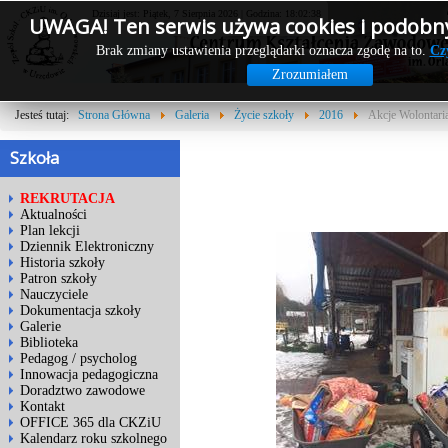
Dzisiaj jest: Piątek, 7 Sierpnia 2026 | Godzina: 18:02:38
UWAGA! Ten serwis używa cookies i podobny
Brak zmiany ustawienia przeglądarki oznacza zgodę na to.
Cz
Zrozumiałem
Jesteś tutaj:
Strona Główna
Galeria
Życie szkoły
2016
Akcje Wolontari
Szkoła
REKRUTACJA
Aktualności
Plan lekcji
Dziennik Elektroniczny
Historia szkoły
Patron szkoły
Nauczyciele
Dokumentacja szkoły
Galerie
Biblioteka
Pedagog / psycholog
Innowacja pedagogiczna
Doradztwo zawodowe
Kontakt
OFFICE 365 dla CKZiU
Kalendarz roku szkolnego