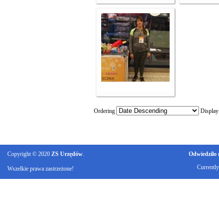
Ordering
Displa
Copyright © 2020
ZS Urzędów
.
Odwiedziło n
Currentl
Wszelkie prawa zastrzeżone!
Ku