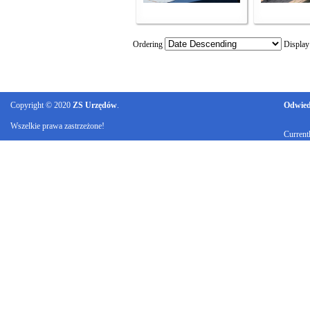
Ordering
Displa
Copyright © 2020
ZS Urzędów
.
Odwiedz
Wszelkie prawa zastrzeżone!
Current
Ku