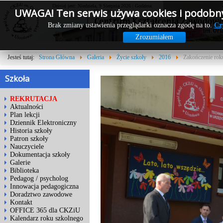
Dzisiaj jest: Niedziela, 9 Sierpnia 2026 | Godzina:
UWAGA! Ten serwis używa cookies i podobny
07:44:30
Brak zmiany ustawienia przeglądarki oznacza zgodę na to.
Cz
Zrozumiałem
Jesteś tutaj:
Strona Główna
Galeria
Życie szkoły
2016
Zakończenie rok
Szkoła
REKRUTACJA
Aktualności
Plan lekcji
Dziennik Elektroniczny
Historia szkoły
Patron szkoły
Nauczyciele
Dokumentacja szkoły
Galerie
Biblioteka
Pedagog / psycholog
Innowacja pedagogiczna
Doradztwo zawodowe
Kontakt
OFFICE 365 dla CKZiU
Kalendarz roku szkolnego