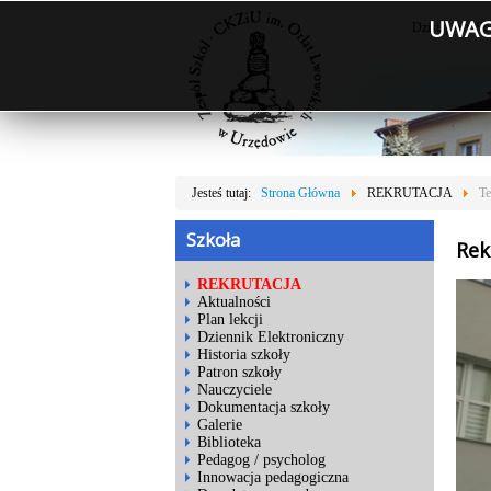
UWAGA
Dzisiaj jest: S
Jesteś tutaj:
Strona Główna
REKRUTACJA
T
Szkoła
Rek
REKRUTACJA
Aktualności
Plan lekcji
Dziennik Elektroniczny
Historia szkoły
Patron szkoły
Nauczyciele
Dokumentacja szkoły
Galerie
Biblioteka
Pedagog / psycholog
Innowacja pedagogiczna