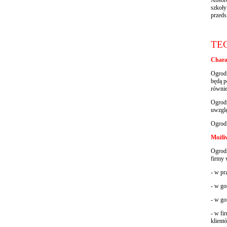
szkoły
przeds
TE
Chara
Ogrodn
będą p
równi
Ogrodn
uwzglę
Ogrodn
Możli
Ogrodn
firmy 
- w pr
- w go
- w go
- w fi
klient