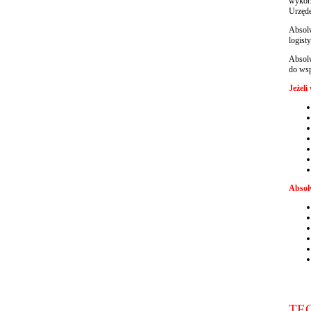
wykorz
Urzęde
Absolw
logist
Absolw
do wsp
Jeżeli
Absol
TE