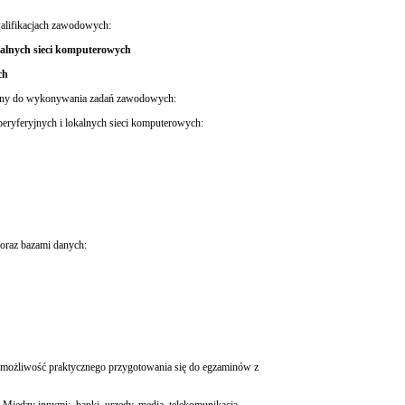
walifikacjach zawodowych:
kalnych sieci komputerowych
ch
owany do wykonywania zadań zawodowych:
peryferyjnych i lokalnych sieci komputerowych:
 oraz bazami danych:
 możliwość praktycznego przygotowania się do egzaminów z
Między innymi: banki, urzędy, media, telekomunikacja,