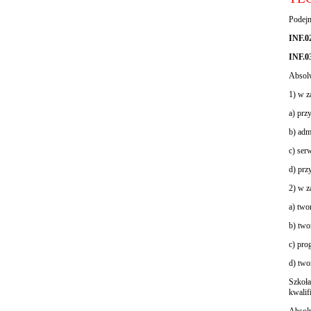
Podejm
INF.0
INF.0
Absolw
1) w z
a) prz
b) adm
c) ser
d) prz
2) w z
a) two
b) two
c) pro
d) two
Szkoła
kwalifi
Absolw