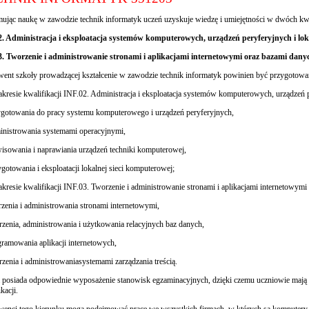
ując naukę w zawodzie technik informatyk uczeń uzyskuje wiedzę i umiejętności w dwóch k
2. Administracja i eksploatacja systemów komputerowych, urządzeń peryferyjnych i lo
3. Tworzenie i administrowanie stronami i aplikacjami internetowymi oraz bazami dany
ent szkoły prowadzącej kształcenie w zawodzie technik informatyk powinien być przygot
akresie kwalifikacji INF.02. Administracja i eksploatacja systemów komputerowych, urządzeń 
ygotowania do pracy systemu komputerowego i urządzeń peryferyjnych,
inistrowania systemami operacyjnymi,
wisowania i naprawiania urządzeń techniki komputerowej,
ygotowania i eksploatacji lokalnej sieci komputerowej;
akresie kwalifikacji INF.03. Tworzenie i administrowanie stronami i aplikacjami internetowymi
rzenia i administrowania stronami internetowymi,
rzenia, administrowania i użytkowania relacyjnych baz danych,
gramowania aplikacji internetowych,
rzenia i administrowaniasystemami zarządzania treścią.
 posiada odpowiednie wyposażenie stanowisk egzaminacyjnych, dzięki czemu uczniowie mają
kacji.
enci tego kierunku mogą podejmować pracę we wszystkich firmach, w których są komputery. 