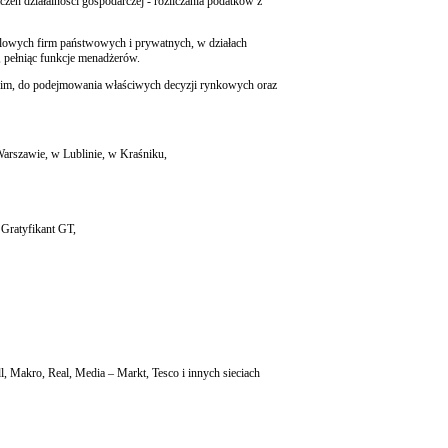
ń działalności gospodarczej - rozliczania podatków z
ndlowych firm państwowych i prywatnych, w działach
 pełniąc funkcje menadżerów.
kim, do podejmowania właściwych decyzji rynkowych oraz
Warszawie, w Lublinie, w Kraśniku,
Gratyfikant GT,
 Makro, Real, Media – Markt, Tesco i innych sieciach