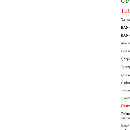
OP
TE
Nauka 
HAN.01
HAN.0
Absolw
1) w z
a) wyk
b) prz
2) w z
a) pla
b) org
c) akt
Chara
Techni
handlo
Uczeń 