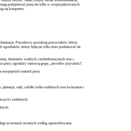
cy mogą podejmować pracę nie tylko w wyspecjalizowanych
ują się komputery.
echanizacja. Pracodawcy poszukują pracowników, którzy
ch ogrodników, którzy będą nie tylko dużo produkować ale
innej, elementów wodnych i architektonicznych oraz z
ku pracy, ogrodnicy stanowią grupę „zawodów przyszłości”.
 europejskich rynkach pracy.
lantacje, sady, szkółki roślin ozdobnych oraz kwiaciarnie i
iczych i ozdobnych;
alnych;
sługi na terenach otwartych według zapotrzebowania