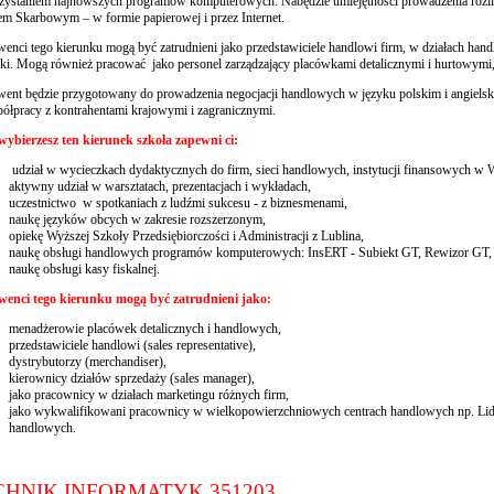
ystaniem najnowszych programów komputerowych. Nabędzie umiejętności prowadzenia rozlicze
m Skarbowym – w formie papierowej i przez Internet.
enci tego kierunku mogą być zatrudnieni jako przedstawiciele handlowi firm, w działach ha
yki. Mogą również pracować jako personel zarządzający placówkami detalicznymi i hurtowymi,
ent będzie przygotowany do prowadzenia negocjacji handlowych w języku polskim i angiels
ółpracy z kontrahentami krajowymi i zagranicznymi.
 wybierzesz ten kierunek szkoła zapewni ci:
udział w wycieczkach dydaktycznych do firm, sieci handlowych, instytucji finansowych w 
aktywny udział w warsztatach, prezentacjach i wykładach,
uczestnictwo w spotkaniach z ludźmi sukcesu - z biznesmenami,
naukę języków obcych w zakresie rozszerzonym,
opiekę Wyższej Szkoły Przedsiębiorczości i Administracji z Lublina,
naukę obsługi handlowych programów komputerowych: InsERT - Subiekt GT, Rewizor GT, 
naukę obsługi kasy fiskalnej.
wenci tego kierunku mogą być zatrudnieni jako:
menadżerowie placówek detalicznych i handlowych,
przedstawiciele handlowi (sales representative),
dystrybutorzy (merchandiser),
kierownicy działów sprzedaży (sales manager),
jako pracownicy w działach marketingu różnych firm,
jako wykwalifikowani pracownicy w wielkopowierzchniowych centrach handlowych np. Lidl,
handlowych.
CHNIK INFORMATYK 351203