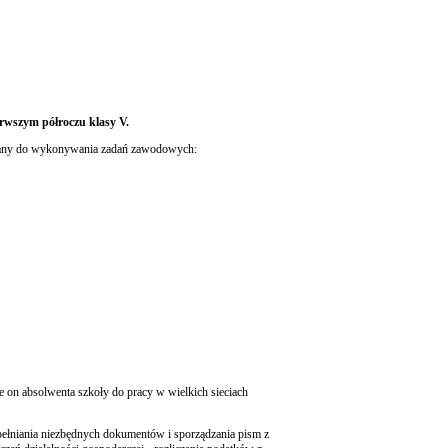
erwszym półroczu klasy V.
owany do wykonywania zadań zawodowych:
 on absolwenta szkoły do pracy w wielkich sieciach
ypełniania niezbędnych dokumentów i sporządzania pism z