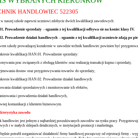
IS WYBRANYCH KIERUNKÓW
CHNIK HANDLOWIEC 522305
w naszej szkole zapewni uczniowi zdobycie dwóch kwalifikacji zawodowych:
. Prowadzenie sprzedaży - egzamin z tej kwalifikacji odbywa sie na koniec klasy IV.
2. Prowadzenie działań handlowych - egzamin z tej kwalifikacji uczniowie zdają po pi
ent szkoły prowadzącej kształcenie w zawodzie technik handlowiec powinien być przygot
akresie kwalifikacji HAN.01. Prowadzenie sprzedaży:
onywania prac związanych z obsługą klientów oraz realizacją transakcji kupna i sprzedaży,
yjmowania dostaw oraz przygotowywania towarów do sprzedaży;
akresie kwalifikacji HAN.02. Prowadzenie działań handlowych:
nowania działań sprzedażowych i monitorowanie ich efektów,
anizowania i prowadzenia działań handlowych,
ywnej komunikacji z klientem biznesowym.
kterystyka zawodu
k handlowiec jest jednym z najbardziej poszukiwanych zawodów na rynku pracy. Przygotowuje
wych i w małych sklepach detalicznych, w instytucjach promocji i marketingu.
będzie potrafił zorganizować działalność firmy handlowej począwszy od rejestracji firmy - w