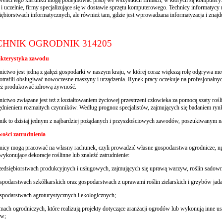
 i uczelnie, firmy specjalizujące się w dostawie sprzętu komputerowego. Technicy informaty
iębiorstwach informatycznych, ale również tam, gdzie jest wprowadzana informatyzacja i znajd
CHNIK OGRODNIK 314205
kterystyka zawodu
ictwo jest jedną z gałęzi gospodarki w naszym kraju, w której coraz większą rolę odgrywa m
otrafili obsługiwać nowoczesne maszyny i urządzenia. Rynek pracy oczekuje na profesjonalny
eż produkować zdrową żywność.
ictwo związane jest też z kształtowaniem życiowej przestrzeni człowieka za pomocą szaty rośl
dnieniem rozmaitych czynników. Według prognoz specjalistów, zajmujących się badaniem ryn
ik to dzisiaj jednym z najbardziej pożądanych i przyszłościowych zawodów, poszukiwanym na
wości zatrudnienia
icy mogą pracować na własny rachunek, czyli prowadzić własne gospodarstwa ogrodnicze, np. p
wykonujące dekoracje roślinne lub znaleźć zatrudnienie:
zedsiębiorstwach produkcyjnych i usługowych, zajmujących się uprawą warzyw, roślin sadown
spodarstwach szkółkarskich oraz gospodarstwach z uprawami roślin zielarskich i grzybów jad
spodarstwach agroturystycznych i ekologicznych;
rmach ogrodniczych, które realizują projekty dotyczące aranżacji ogrodów lub wykonują inne u
ów;