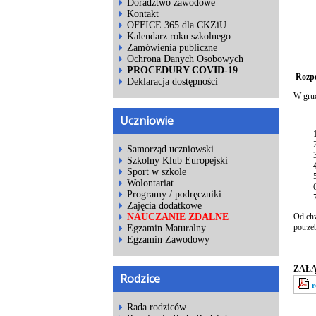
Doradztwo zawodowe
Kontakt
OFFICE 365 dla CKZiU
Kalendarz roku szkolnego
Zamówienia publiczne
Ochrona Danych Osobowych
PROCEDURY COVID-19
Rozpoc
Deklaracja dostępności
W grud
Do gr
Uczniowie
Samorząd uczniowski
Szkolny Klub Europejski
Sport w szkole
Wolontariat
Programy / podręczniki
Zajęcia dodatkowe
Od chw
NAUCZANIE ZDALNE
potrze
Egzamin Maturalny
Egzamin Zawodowy
ZAŁĄ
Rodzice
r
Rada rodziców