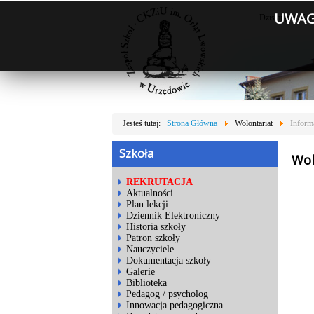
UWAGA
Dzisiaj jest: Cz
Jesteś tutaj:
Strona Główna
Wolontariat
Inform
Szkoła
Wol
REKRUTACJA
Aktualności
Plan lekcji
Dziennik Elektroniczny
Historia szkoły
Patron szkoły
Nauczyciele
Dokumentacja szkoły
Galerie
Biblioteka
Pedagog / psycholog
Innowacja pedagogiczna