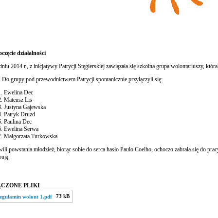
zęcie działalności
niu 2014 r., z inicjatywy Patrycji Stęgierskiej zawiązała się szkolna grupa wolontariuszy, któ
upy pod przewodnictwem Patrycji spontanicznie przyłączyli się:
Ewelina Dec
Mateusz Lis
Justyna Gajewska
Patryk Druzd
Paulina Dec
Ewelina Serwa
Małgorzata Turkowska
ili powstania młodzież, biorąc sobie do serca hasło Paulo Coelho, ochoczo zabrała się do prac
bują.
CZONE PLIKI
73 kB
egulamin wolont 1.pdf