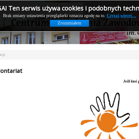
! Ten serwis używa cookies i podobnych techno
wartek, 6 Sierpnia 2026 | Godzina: 23:13:17
Brak zmiany ustawienia przeglądarki oznacza zgodę na to.
Czytaj więcej…
Zrozumiałem
acje
ontariat
Jeśli ktoś