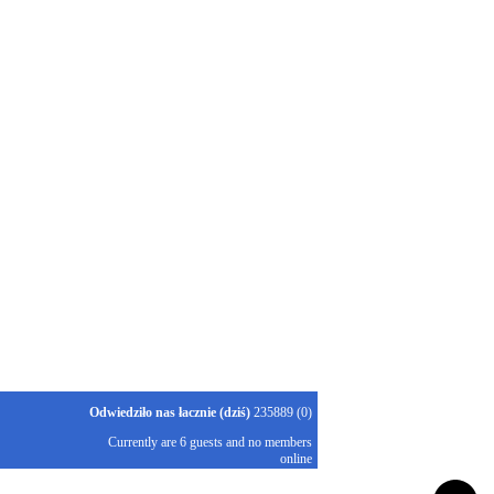
Odwiedziło nas łacznie (dziś)
235889 (0)
Currently are 6 guests and no members
online
Kubik-Rubik Joomla! Extensions