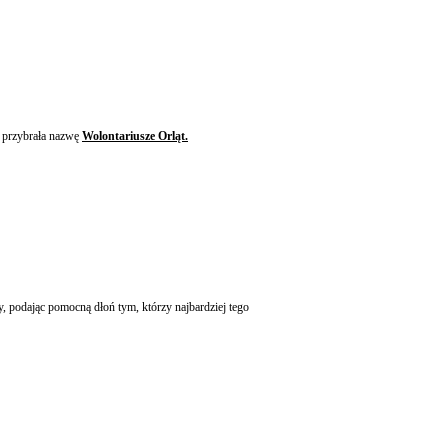
ra przybrała nazwę
Wolontariusze Orląt.
y, podając pomocną dłoń tym, którzy najbardziej tego