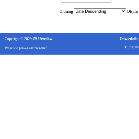
Ordering
Displa
Copyright © 2020
ZS Urzędów
.
Odwiedziło n
Currentl
Wszelkie prawa zastrzeżone!
Ku