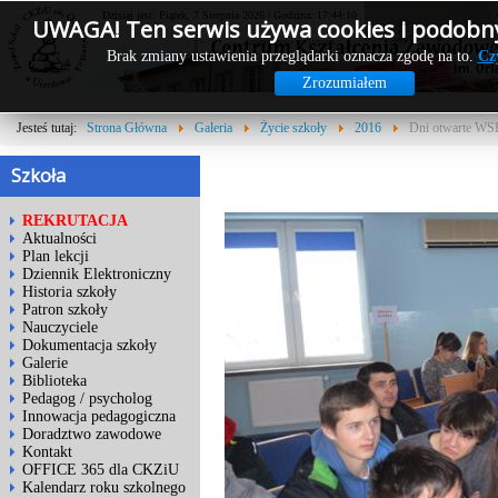
Dzisiaj jest: Piątek, 7 Sierpnia 2026 | Godzina: 17:44:10
UWAGA! Ten serwis używa cookies i podobny
Brak zmiany ustawienia przeglądarki oznacza zgodę na to.
Cz
Zrozumiałem
Jesteś tutaj:
Strona Główna
Galeria
Życie szkoły
2016
Dni otwarte WS
Szkoła
REKRUTACJA
Aktualności
Plan lekcji
Dziennik Elektroniczny
Historia szkoły
Patron szkoły
Nauczyciele
Dokumentacja szkoły
Galerie
Biblioteka
Pedagog / psycholog
Innowacja pedagogiczna
Doradztwo zawodowe
Kontakt
OFFICE 365 dla CKZiU
Kalendarz roku szkolnego