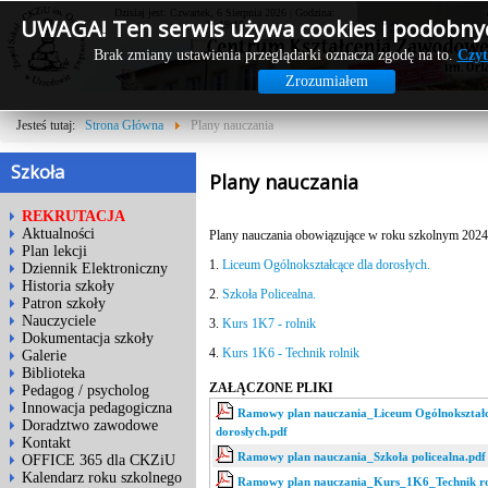
Dzisiaj jest: Czwartek, 6 Sierpnia 2026 | Godzina:
UWAGA! Ten serwis używa cookies i podobnyc
21:19:16
Brak zmiany ustawienia przeglądarki oznacza zgodę na to.
Czyt
Zrozumiałem
Jesteś tutaj:
Strona Główna
Plany nauczania
Szkoła
Plany nauczania
REKRUTACJA
Aktualności
Plany nauczania obowiązujące w roku szkolnym 2024
Plan lekcji
1.
Liceum Ogólnokształcące dla dorosłych.
Dziennik Elektroniczny
Historia szkoły
2.
Szkoła Policealna.
Patron szkoły
Nauczyciele
3.
Kurs 1K7 - rolnik
Dokumentacja szkoły
4.
Kurs 1K6 - Technik rolnik
Galerie
Biblioteka
ZAŁĄCZONE PLIKI
Pedagog / psycholog
Innowacja pedagogiczna
Ramowy plan nauczania_Liceum Ogólnokształc
Doradztwo zawodowe
dorosłych.pdf
Kontakt
Ramowy plan nauczania_Szkoła policealna.pdf
OFFICE 365 dla CKZiU
Kalendarz roku szkolnego
Ramowy plan nauczania_Kurs_1K6_Technik ro