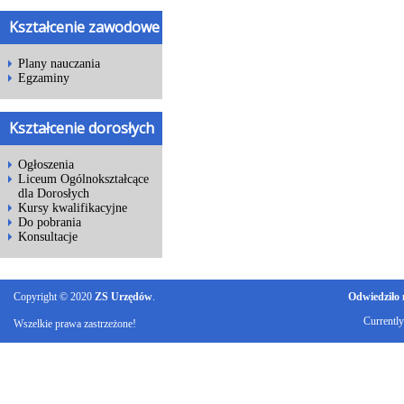
Kształcenie zawodowe
Plany nauczania
Egzaminy
Kształcenie dorosłych
Ogłoszenia
Liceum Ogólnokształcące
dla Dorosłych
Kursy kwalifikacyjne
Do pobrania
Konsultacje
Copyright © 2020
ZS Urzędów
.
Odwiedziło n
Currentl
Wszelkie prawa zastrzeżone!
Ku