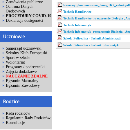
Zamówienia publiczne
Ramowy plan nauczania_Kurs_1K7_rolnik.pdf
Ochrona Danych
Osobowych
Technik Handlowiec
PROCEDURY COVID-19
Technik Handlowiec- rozszerzenie Biologia , Ang
Deklaracja dostępności
Technik Informatyk
Technik Informatyk- rozszerzenie Biologia , Ang
Uczniowie
Szkoła Policealna - Technik Administracji
Szkoła Policealna - Technik Informatyk
Samorząd uczniowski
Szkolny Klub Europejski
Sport w szkole
Wolontariat
Programy / podręczniki
Zajęcia dodatkowe
NAUCZANIE ZDALNE
Egzamin Maturalny
Egzamin Zawodowy
Rodzice
Rada rodziców
Regulamin Rady Rodziców
Konsultacje