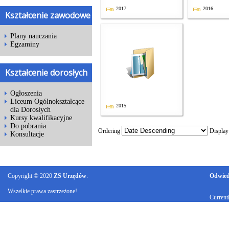
2017
2016
Kształcenie zawodowe
Plany nauczania
Egzaminy
Kształcenie dorosłych
Ogłoszenia
Liceum Ogólnokształcące
2015
dla Dorosłych
Kursy kwalifikacyjne
Do pobrania
Ordering
Displa
Konsultacje
Copyright © 2020
ZS Urzędów
.
Odwiedz
Wszelkie prawa zastrzeżone!
Current
Ku