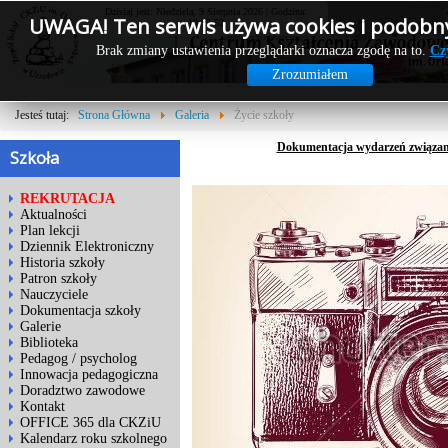
Dzisiaj jest: Niedziela, 9 Sierpnia 2026 | Godzina:
UWAGA! Ten serwis używa cookies i podobny
10:13:52
Brak zmiany ustawienia przeglądarki oznacza zgodę na to.
Cz
Zrozumiałem
Jesteś tutaj:
Strona Główna
Galeria
Życie szkoły
Dokumentacja wydarzeń związany
Szkoła
REKRUTACJA
Aktualności
Plan lekcji
Dziennik Elektroniczny
Historia szkoły
Patron szkoły
Nauczyciele
Dokumentacja szkoły
Galerie
Biblioteka
Pedagog / psycholog
Innowacja pedagogiczna
Doradztwo zawodowe
Kontakt
OFFICE 365 dla CKZiU
Kalendarz roku szkolnego