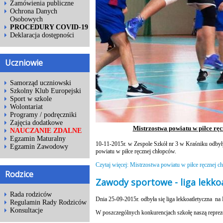
Zamówienia publiczne
Ochrona Danych
Osobowych
PROCEDURY COVID-19
Deklaracja dostępności
Uczniowie
Samorząd uczniowski
Szkolny Klub Europejski
Sport w szkole
Wolontariat
Programy / podręczniki
Zajęcia dodatkowe
Mistrzostwa powiatu w piłce rę
NAUCZANIE ZDALNE
Egzamin Maturalny
10-11-2015r. w Zespole Szkół nr 3 w Kraśniku odbyły
Egzamin Zawodowy
powiatu w piłce ręcznej chłopców.
Czytaj więcej: Mistrzostwa powiatu w piłce ręcznej 
Rodzice
Zawody sportowe - liga lekko
Rada rodziców
Dnia 25-09-2015r. odbyła się liga lekkoatletyczna
Regulamin Rady Rodziców
Konsultacje
W poszczególnych konkurencjach szkołę naszą reprez