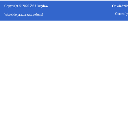
Copyright © 2020
ZS Urzędów
.
Odwiedziło 
Currentl
Wszelkie prawa zastrzeżone!
Ku