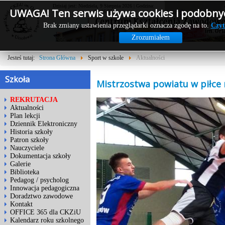
Dzisiaj jest: Niedziela, 9 Sierpnia 2026 | Godzina:
UWAGA! Ten serwis używa cookies i podobnyc
03:16:35
Brak zmiany ustawienia przeglądarki oznacza zgodę na to.
Czyt
Zrozumiałem
Jesteś tutaj:
Strona Główna
Sport w szkole
Aktualności
Szkoła
Mistrzostwa powiatu w piłce 
REKRUTACJA
Aktualności
Plan lekcji
Dziennik Elektroniczny
Historia szkoły
Patron szkoły
Nauczyciele
Dokumentacja szkoły
Galerie
Biblioteka
Pedagog / psycholog
Innowacja pedagogiczna
Doradztwo zawodowe
Kontakt
OFFICE 365 dla CKZiU
Kalendarz roku szkolnego