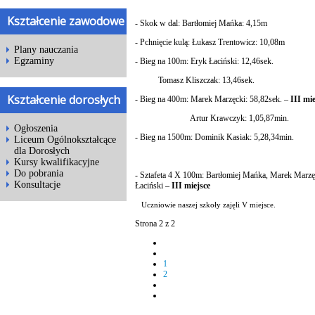
Kształcenie zawodowe
- Skok w dal: Bartłomiej Mańka: 4,15m
- Pchnięcie kulą: Łukasz Trentowicz: 10,08m
Plany nauczania
Egzaminy
- Bieg na 100m: Eryk Łaciński: 12,46sek.
Tomasz Kliszczak: 13,46sek.
Kształcenie dorosłych
- Bieg na 400m: Marek Marzęcki: 58,82sek. –
III mie
Artur Krawczyk: 1,05,87min.
Ogłoszenia
- Bieg na 1500m: Dominik Kasiak: 5,28,34min.
Liceum Ogólnokształcące
dla Dorosłych
Kursy kwalifikacyjne
Do pobrania
- Sztafeta 4 X 100m: Bartłomiej Mańka, Marek Marzę
Konsultacje
Łaciński –
III miejsce
Uczniowie naszej szkoły zajęli V miejsce.
Strona 2 z 2
1
2