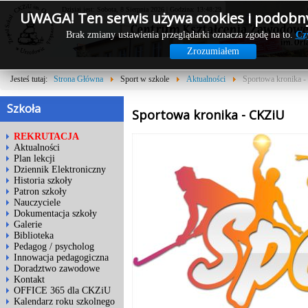
Dzisiaj jest: Sobota, 8 Sierpnia 2026 | Godzina: 13:48:29
UWAGA! Ten serwis używa cookies i podobny
Brak zmiany ustawienia przeglądarki oznacza zgodę na to.
Cz
Zrozumiałem
Jesteś tutaj:
Strona Główna
Sport w szkole
Aktualności
Sportowa kronika 
Szkoła
Sportowa kronika - CKZiU
REKRUTACJA
Aktualności
Plan lekcji
Dziennik Elektroniczny
Historia szkoły
Patron szkoły
Nauczyciele
Dokumentacja szkoły
Galerie
Biblioteka
Pedagog / psycholog
Innowacja pedagogiczna
Doradztwo zawodowe
Kontakt
OFFICE 365 dla CKZiU
Kalendarz roku szkolnego