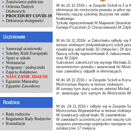
Zamówienia publiczne
W dn.15.11.2016 r. w Zespole Szkół nr.3 w 
Ochrona Danych
eliminacje do mistrzostw powiatu w piłce rę
Osobowych
Niestety naszej szkolnej drużynie nie udało
PROCEDURY COVID-19
finałowego.
Deklaracja dostępności
Szkołę reprezentowali:M.Majewski (bramka
Geneja,P.Łaciński,D.
Chruścielewski,M.Zdy
Uczniowie
W dn.16.11.2016r. w Zakrzówku odbyły się 
tenisie stołowym (indywidualnym) szkół
pon
Samorząd uczniowski
rywalizacji udział brało 33 chłopców i 28 dz
Szkolny Klub Europejski
Naszą szkołę reprezentowali:A.Jabuszews
oraz M.Zdyb.
Sport w szkole
Sukcesem zakończył się występ Michała Zd
Wolontariat
wicemistrzem powiatu i awansował do Mistr
Programy / podręczniki
nasi zawodnicy odpadli w eliminacjach.
Zajęcia dodatkowe
NAUCZANIE ZDALNE
W dn.18.11.2016 r. w Zespole Szkół w Kocu
Egzamin Maturalny
Mistrzostwa Rejonu w tenisie stołowym.
Egzamin Zawodowy
W turnieju tym duży sukces odniósł Michał 
m. awansując tym samym do Mistrzostw
Wo
Rodzice
W dn. 24.11.2016 r. odbyły się w Zespole S
Mistrzostwa Wojewódzkie w tenisie stołow
Rada rodziców
W rywalizacji udział brało 35 zawodników.
Regulamin Rady Rodziców
W zawodach uczestniczył uczeń naszej szko
Konsultacje
wygraniu pierwszego pojedynku następne
ni
ostatecznie 17 miejsce.