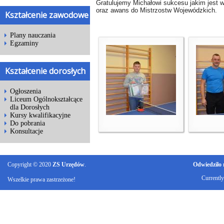
Gratulujemy Michałowi sukcesu jakim jest w
oraz awans do Mistrzostw Wojewódzkich.
Kształcenie zawodowe
Plany nauczania
Egzaminy
Kształcenie dorosłych
Ogłoszenia
Liceum Ogólnokształcące
dla Dorosłych
Kursy kwalifikacyjne
Do pobrania
Konsultacje
Copyright © 2020
ZS Urzędów
.
Odwiedziło n
Currentl
Wszelkie prawa zastrzeżone!
Ku