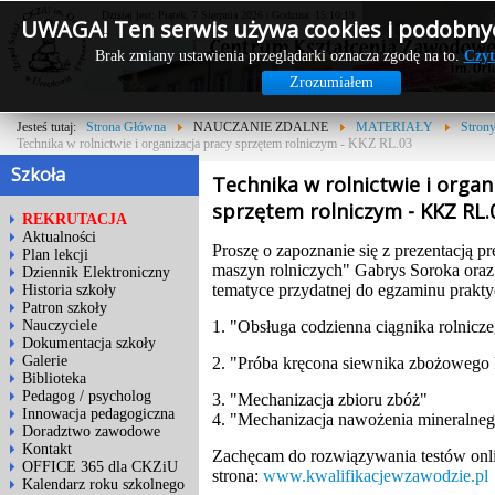
Dzisiaj jest: Piątek, 7 Sierpnia 2026 | Godzina: 15:10:19
UWAGA! Ten serwis używa cookies i podobnyc
Brak zmiany ustawienia przeglądarki oznacza zgodę na to.
Czyt
Zrozumiałem
Jesteś tutaj:
Strona Główna
NAUCZANIE ZDALNE
MATERIAŁY
Stron
Technika w rolnictwie i organizacja pracy sprzętem rolniczym - KKZ RL.03
Szkoła
Technika w rolnictwie i organ
sprzętem rolniczym - KKZ RL.
REKRUTACJA
Aktualności
Proszę o zapoznanie się z prezentacją p
Plan lekcji
maszyn rolniczych" Gabrys Soroka oraz
Dziennik Elektroniczny
tematyce przydatnej do egzaminu prakt
Historia szkoły
Patron szkoły
1. "Obsługa codzienna ciągnika rolnicz
Nauczyciele
Dokumentacja szkoły
Galerie
2. "Próba kręcona siewnika zbożowego
Biblioteka
Pedagog / psycholog
3. "Mechanizacja zbioru zbóż"
Innowacja pedagogiczna
4. "Mechanizacja nawożenia mineralne
Doradztwo zawodowe
Kontakt
Zachęcam do rozwiązywania testów onlin
OFFICE 365 dla CKZiU
strona:
www.kwalifikacjewzawodzie.pl
Kalendarz roku szkolnego