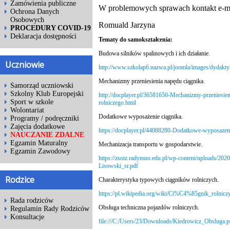
Zamówienia publiczne
W problemowych sprawach kontakt e-m
Ochrona Danych
Osobowych
Romuald Jarzyna
PROCEDURY COVID-19
Deklaracja dostępności
Tematy do samokształcenia:
Budowa silników spalinowych i ich działanie.
Uczniowie
http://www.szkolap6.nazwa.pl/joomla/images/dydakt
Mechanizmy przeniesienia napędu ciągnika.
Samorząd uczniowski
Szkolny Klub Europejski
http://docplayer.pl/36581650-Mechanizmy-przeniesien
Sport w szkole
rolniczego.html
Wolontariat
Dodatkowe wyposażenie ciągnika.
Programy / podręczniki
Zajęcia dodatkowe
https://docplayer.pl/44088280-Dodatkowe-wyposazeni
NAUCZANIE ZDALNE
Egzamin Maturalny
Mechanizacja transportu w gospodarstwie.
Egzamin Zawodowy
https://zsoiz.radymno.edu.pl/wp-content/uploads/202
Lisowski_sr.pdf
Rodzice
Charakterystyka typowych ciągników rolniczych.
https://pl.wikipedia.org/wiki/Ci%C4%85gnik_rolnicz
Rada rodziców
Obsługa techniczna pojazdów rolniczych.
Regulamin Rady Rodziców
Konsultacje
file:///C:/Users/23/Downloads/Kiedrowicz_Obsluga.p