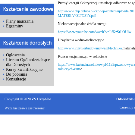
Przesył energii elektrycznej i instalacje odbiorcze w 
Kształcenie zawodowe
http://www.ckp.debica.pl/ckp/wp-content/uploads/20
MATERIA%C5%81Y.pdf
Plany nauczania
Niekonwencjonalne źródła energii.
Egzaminy
https://www.youtube.com/watch?v=LfKzSrLOUlw
Urządzenia wodno-melioracyjne
Kształcenie dorosłych
http://www.inzynierbudownictwa.pl/technika
,materia
Ogłoszenia
Konserwacja maszyn w rolnictwie
Liceum Ogólnokształcące
https://www.kalendarzrolnikow.pl/1133/przechowywa
dla Dorosłych
rolniczych-zima
e.
Kursy kwalifikacyjne
Do pobrania
Konsultacje
Copyright © 2020
ZS Urzędów
.
Odwiedziło n
Currently 
Wszelkie prawa zastrzeżone!
Ku