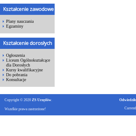
Kształcenie zawodowe
Plany nauczania
Egzaminy
Kształcenie dorosłych
Ogłoszenia
Liceum Ogólnokształcące
dla Dorosłych
Kursy kwalifikacyjne
Do pobrania
Konsultacje
Copyright © 2020
ZS Urzędów
.
Odwiedziło 
Current
Wszelkie prawa zastrzeżone!
Ku