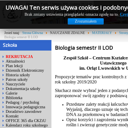
Dzisiaj jest: Piątek, 7 Sierpnia 2026 | Godzina: 04:52:04
UWAGA! Ten serwis używa cookies i podobnyc
Brak zmiany ustawienia przeglądarki oznacza zgodę na to.
Czyt
Zrozumiałem
Jesteś tutaj:
Strona Główna
NAUCZANIE ZDALNE
MATERIAŁY
Stron
Biologia semestr II LOD
Szkoła
Biologia semestr II LOD
REKRUTACJA
Zespół Szkół – Centrum Kształc
Aktualności
Ustawicznego
Plan lekcji
im. Orląt Lwowskich w 
Dziennik Elektroniczny
Historia szkoły
Propozycje tematów prac kontrolnych z bi
Patron szkoły
rok szkolny 2019/2020
Nauczyciele
Dokumentacja szkoły
Słuchacz może wybrać jeden z podanyc
Galerie
zaproponować swój zgodny z podstaw
Biblioteka
Pedagog / psycholog
Przedstaw zalety reakcji łańcucho
Innowacja pedagogiczna
Wyjaśnij, dlaczego uznaje się te
Doradztwo zawodowe
DNA za przełomową w badaniach
Kontakt
Opisz korzyści i zagrożenia wyni
OFFICE 365 dla CKZiU
roślin i zwierząt genetycznie mo
Kalendarz roku szkolnego