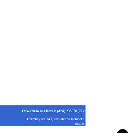
Odwiedziło nas łacznie (dziś)
235876 (27)
Currently are 14 guests and no members
online
Kubik-Rubik Joomla! Extensions