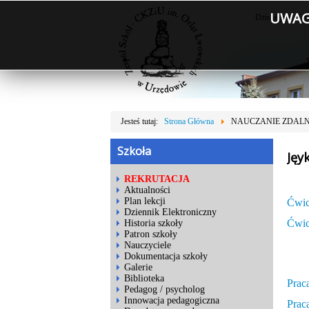
UWAGA
Dzisiaj jest: Cz
Jesteś tutaj:
Strona Główna
NAUCZANIE ZDAL
Szkoła
Jęy
REKRUTACJA
Aktualności
Plan lekcji
Ćwic
Dziennik Elektroniczny
Ćwic
Historia szkoły
Patron szkoły
Nauczyciele
Dokumentacja szkoły
Galerie
Biblioteka
Prac
Pedagog / psycholog
Innowacja pedagogiczna
Prac