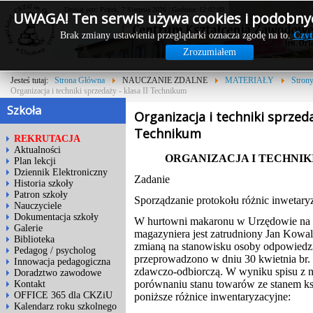
Dzisiaj jest: Piątek, 7 Sierpnia 2026 | Godzina: 12:02:09
UWAGA! Ten serwis używa cookies i podobnyc
Brak zmiany ustawienia przeglądarki oznacza zgodę na to.
Czyt
Zrozumiałem
Jesteś tutaj:
Strona Główna
NAUCZANIE ZDALNE
MATERIAŁY
Stron
Organizacja i techniki sprzedaży - klasa II Technikum
Szkoła
Organizacja i techniki sprzedaż
Technikum
REKRUTACJA
Aktualności
ORGANIZACJA I TECHNIK
Plan lekcji
Dziennik Elektroniczny
Zadanie
Historia szkoły
Patron szkoły
Sporządzanie protokołu różnic inwetary
Nauczyciele
Dokumentacja szkoły
W hurtowni makaronu w Urzędowie na 
Galerie
magazyniera jest zatrudniony Jan Kowa
Biblioteka
zmianą na stanowisku osoby odpowiedzia
Pedagog / psycholog
przeprowadzono w dniu 30 kwietnia br.
Innowacja pedagogiczna
zdawczo-odbiorczą. W wyniku spisu z n
Doradztwo zawodowe
porównaniu stanu towarów ze stanem 
Kontakt
OFFICE 365 dla CKZiU
poniższe różnice inwentaryzacyjne:
Kalendarz roku szkolnego