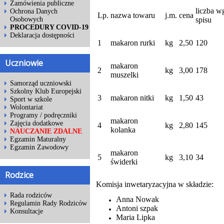
Zamówienia publiczne
liczba w
Ochrona Danych
Lp.
nazwa towaru
j.m.
cena
spisu
Osobowych
PROCEDURY COVID-19
Deklaracja dostępności
1
makaron rurki
kg
2,50
120
Uczniowie
makaron
2
kg
3,00
178
muszelki
Samorząd uczniowski
Szkolny Klub Europejski
3
makaron nitki
kg
1,50
43
Sport w szkole
Wolontariat
Programy / podręczniki
makaron
Zajęcia dodatkowe
4
kg
2,80
145
kolanka
NAUCZANIE ZDALNE
Egzamin Maturalny
Egzamin Zawodowy
makaron
5
kg
3,10
34
świderki
Rodzice
Komisja inwetaryzacyjna w składzie:
Rada rodziców
Anna Nowak
Regulamin Rady Rodziców
Antoni szpak
Konsultacje
Maria Lipka