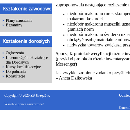
zaproponowała następujące rozliczenie 
Kształcenie zawodowe
niedobór makaronu rurek skomp
makaronu kokardek
Plany nauczania
niedobór makaronu muszelki uzna
Egzaminy
graniach norm
niedobór makaronu świderki uzna
obciążyć osobę materialnie odpow
Kształcenie dorosłych
nadwyżka towarów zwiększa przy
Ogłoszenia
Sporządź protokół weryfikacji różnic i
Liceum Ogólnokształcące
(przykład protokołu różnic inwentaryza
dla Dorosłych
Messenger)
Kursy kwalifikacyjne
Do pobrania
Jak zwykle zrobione zadanko przyśl
Konsultacje
– Aneta Dzikowska
Copyright © 2020
ZS Urzędów
.
Odwiedz
Wszelkie prawa zastrzeżone!
Current
Ku