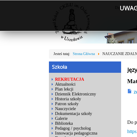
UWAGA
Dzisiaj jest: S
Jesteś tutaj:
Strona Główna
NAUCZANIE ZDAL
Szkoła
Jęz
REKRUTACJA
Mat
Aktualności
Plan lekcji
z
Dziennik Elektroniczny
Historia szkoły
Patron szkoły
Nauczyciele
Dokumentacja szkoły
Galerie
Do p
Biblioteka
Pedagog / psycholog
http
Innowacja pedagogiczna