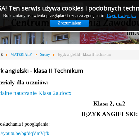
! Ten serwis używa cookies i podobnych techno
obota, 8 Sierpnia 2026 | Godzina: 12:55:40
Brak zmiany ustawienia przeglądarki oznacza zgodę na to.
Czytaj więcej…
Zrozumiałem
NE
MATERIAŁY
Strony
Język angielski - klasa II Technikum
yk angielski - klasa II Technikum
eriały dla uczniów:
dalne nauczanie Klasa 2a.docx
Klasa 2, cz.2
JĘZYK ANGIELSKI:
osłuchania i pooglądania:
s://youtu.be/bgfdqVmVjfk