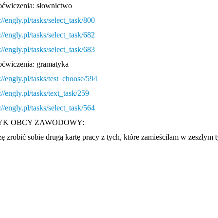
oćwiczenia: słownictwo
://engly.pl/tasks/select_task/800
://engly.pl/tasks/select_task/682
://engly.pl/tasks/select_task/683
oćwiczenia: gramatyka
://engly.pl/tasks/test_choose/594
://engly.pl/tasks/text_task/259
://engly.pl/tasks/select_task/564
YK OBCY ZAWODOWY:
zę zrobić sobie drugą kartę pracy z tych, które zamieściłam w zeszłym 