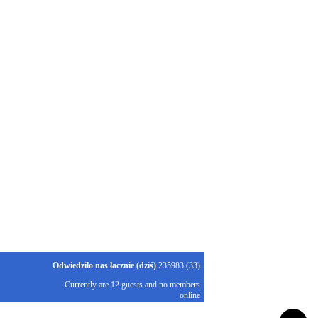
Odwiedziło nas łacznie (dziś)
235983 (33)
Currently are 12 guests and no members
online
Kubik-Rubik Joomla! Extensions