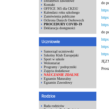
Doradztwo zawodowe
do p
Kontakt
OFFICE 365 dla CKZiU
https
Kalendarz roku szkolnego
Zamówienia publiczne
https
Ochrona Danych Osobowych
PROCEDURY COVID-19
https
Deklaracja dostępności
do p
https
Uczniowie
https
Samorząd uczniowski
https
Szkolny Klub Europejski
Sport w szkole
JĘZ
Wolontariat
Programy / podręczniki
Pros
Zajęcia dodatkowe
NAUCZANIE ZDALNE
Egzamin Maturalny
Egzamin Zawodowy
Rodzice
Rada rodziców