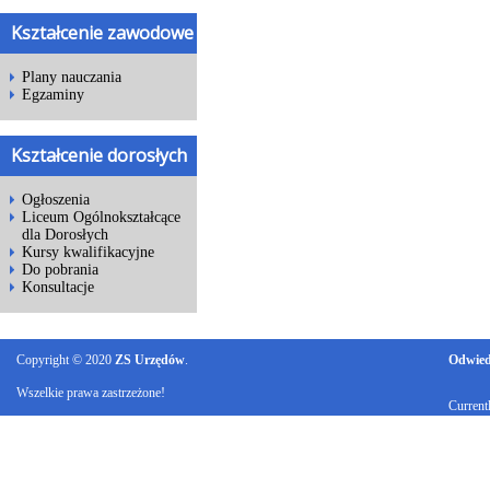
Kształcenie zawodowe
Plany nauczania
Egzaminy
Kształcenie dorosłych
Ogłoszenia
Liceum Ogólnokształcące
dla Dorosłych
Kursy kwalifikacyjne
Do pobrania
Konsultacje
Copyright © 2020
ZS Urzędów
.
Odwiedz
Wszelkie prawa zastrzeżone!
Current
Ku