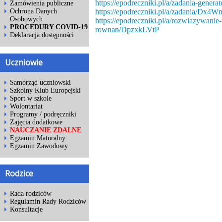
https://epodreczniki.pl/a/zadania-gen
Zamówienia publiczne
https://epodreczniki.pl/a/zadania/Dx4
Ochrona Danych
Osobowych
https://epodreczniki.pl/a/rozwiazywanie
PROCEDURY COVID-19
rownan/DpzxkLVtP
Deklaracja dostępności
Uczniowie
Samorząd uczniowski
Szkolny Klub Europejski
Sport w szkole
Wolontariat
Programy / podręczniki
Zajęcia dodatkowe
NAUCZANIE ZDALNE
Egzamin Maturalny
Egzamin Zawodowy
Rodzice
Rada rodziców
Regulamin Rady Rodziców
Konsultacje