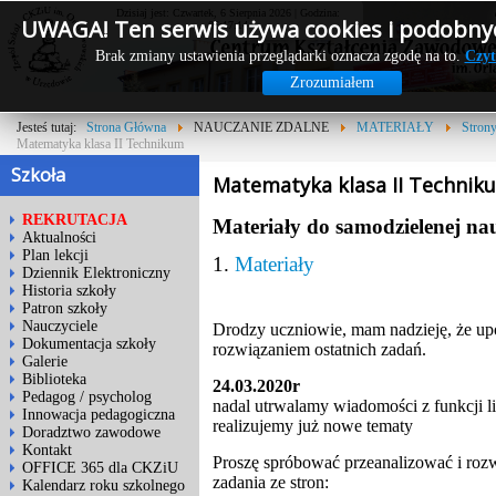
Dzisiaj jest: Czwartek, 6 Sierpnia 2026 | Godzina:
UWAGA! Ten serwis używa cookies i podobnyc
06:17:14
Brak zmiany ustawienia przeglądarki oznacza zgodę na to.
Czyt
Zrozumiałem
Jesteś tutaj:
Strona Główna
NAUCZANIE ZDALNE
MATERIAŁY
Stron
Matematyka klasa II Technikum
Szkoła
Matematyka klasa II Technik
REKRUTACJA
Materiały do samodzielenej na
Aktualności
Plan lekcji
1.
Materiały
Dziennik Elektroniczny
Historia szkoły
Patron szkoły
Nauczyciele
Drodzy uczniowie, mam nadzieję, że upor
Dokumentacja szkoły
rozwiązaniem ostatnich zadań.
Galerie
Biblioteka
24.03.2020r
Pedagog / psycholog
nadal utrwalamy wiadomości z funkcji li
Innowacja pedagogiczna
realizujemy już nowe tematy
Doradztwo zawodowe
Kontakt
Proszę spróbować przeanalizować i rozw
OFFICE 365 dla CKZiU
zadania ze stron:
Kalendarz roku szkolnego