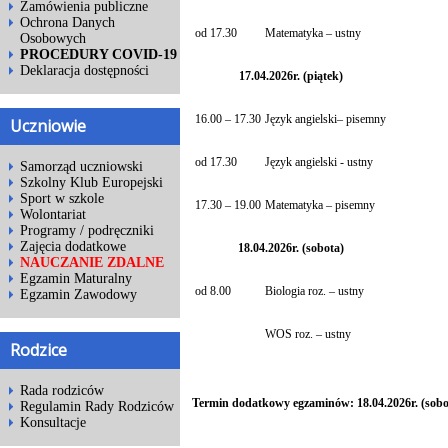
Zamówienia publiczne
Ochrona Danych
od 17.30
Matematyka – ustny
Osobowych
PROCEDURY COVID-19
Deklaracja dostępności
17.04.2026r. (piątek)
16.00 – 17.30
Język angielski– pisemny
Uczniowie
od 17.30
Język angielski - ustny
Samorząd uczniowski
Szkolny Klub Europejski
Sport w szkole
17.30 – 19.00
Matematyka – pisemny
Wolontariat
Programy / podręczniki
Zajęcia dodatkowe
18.04.2026r. (sobota)
NAUCZANIE ZDALNE
Egzamin Maturalny
od 8.00
Biologia roz. – ustny
Egzamin Zawodowy
WOS roz. – ustny
Rodzice
Rada rodziców
Termin dodatkowy egzaminów: 18.04.2026r. (sobot
Regulamin Rady Rodziców
Konsultacje