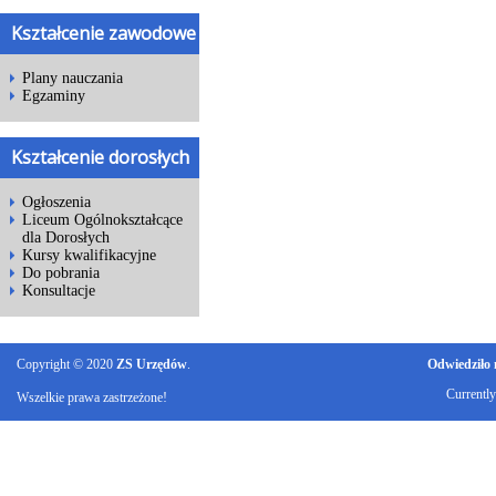
Kształcenie zawodowe
Plany nauczania
Egzaminy
Kształcenie dorosłych
Ogłoszenia
Liceum Ogólnokształcące
dla Dorosłych
Kursy kwalifikacyjne
Do pobrania
Konsultacje
Copyright © 2020
ZS Urzędów
.
Odwiedziło n
Currentl
Wszelkie prawa zastrzeżone!
Ku