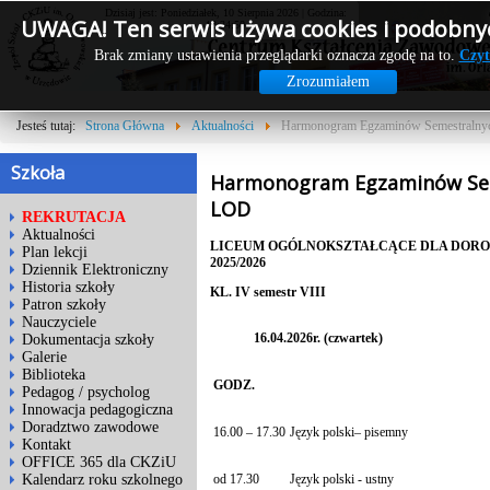
Dzisiaj jest: Poniedziałek, 10 Sierpnia 2026 | Godzina:
UWAGA! Ten serwis używa cookies i podobnyc
12:34:50
Brak zmiany ustawienia przeglądarki oznacza zgodę na to.
Czyt
Zrozumiałem
Jesteś tutaj:
Strona Główna
Aktualności
Harmonogram Egzaminów Semestraln
Szkoła
Harmonogram Egzaminów Sem
LOD
REKRUTACJA
Aktualności
LICEUM OGÓLNOKSZTAŁCĄCE DLA DOROS
Plan lekcji
2025/2026
Dziennik Elektroniczny
Historia szkoły
KL. IV semestr VIII
Patron szkoły
Nauczyciele
16.04.2026r. (czwartek)
Dokumentacja szkoły
Galerie
Biblioteka
GODZ.
Pedagog / psycholog
Innowacja pedagogiczna
Doradztwo zawodowe
16.00 – 17.30
Język polski– pisemny
Kontakt
OFFICE 365 dla CKZiU
od 17.30
Język polski - ustny
Kalendarz roku szkolnego