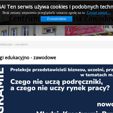
! Ten serwis używa cookies i podobnych techno
wartek, 6 Sierpnia 2026 | Godzina: 22:51:50
Brak zmiany ustawienia przeglądarki oznacza zgodę na to.
Czytaj więcej…
Zrozumiałem
 edukacyjno - zawodowe
gi edukacyjno - zawodowe