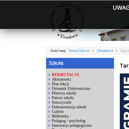
UWAGA
Dzisiaj jest: Cz
Jesteś tutaj:
Strona Główna
Aktualności
Targi
Szkoła
Tar
REKRUTACJA
Aktualności
Plan lekcji
Dziennik Elektroniczny
Historia szkoły
Patron szkoły
Nauczyciele
Dokumentacja szkoły
Galerie
Biblioteka
Pedagog / psycholog
Innowacja pedagogiczna